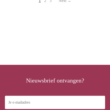
1
2
3
Next →
Nieuwsbrief ontvangen?