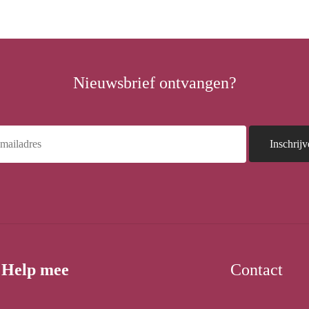
Schoolpakket
Meest d
€
25,00
€
0,00
Nieuwsbrief ontvangen?
Help mee
Contact