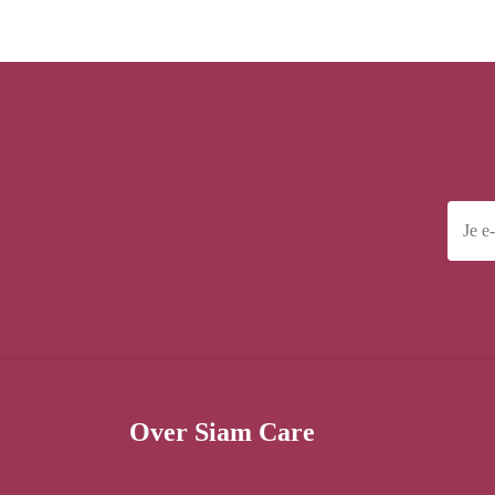
Voedselpakket
€
30,00
Over Siam Care