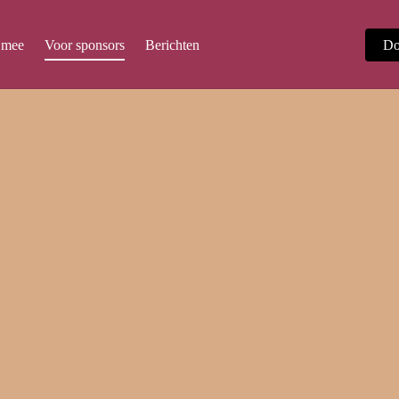
 mee
Voor sponsors
Berichten
Do
VOOR SPONSORS
Geef een