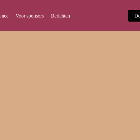
 mee
Voor sponsors
Berichten
Do
GESCHIEDENIS
Van toen