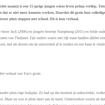
echte naam)) is een 15-jarige jongen wiens leven prima verliep. Tot
 dat ze niet meer kunnen werken. Doordat dit gezin hun volledig
broer plots stoppen met school. Dit is hun verhaal.
 broer Jack (2006) en jongere broertje Namphung (2011) en beide oude
sten van Thailand. Zijn ouders waren niet rijk maar hadden allebei een
ool, met als droom om de universiteit af te ronden en een baan te vinde
 het verhaal van Ton’s gezin
moeder plots erge buikpijn. Ze had op dat moment al suikerziekte, welk
n. Maar nu was er plots meer aan de hand. Onderzoeken wezen uit dat