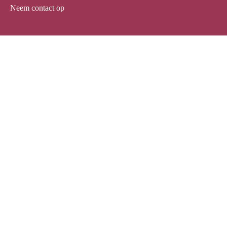
Neem contact op
Hoofdkantoor Siam-Care
25 Soi Ratbamrung
Muang mai road, Mukdahan 49000 Thailand
Tel: +66 (0) 6 44 63 44 39
Facebook
Instagram